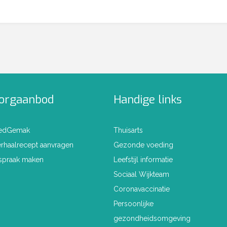
orgaanbod
Handige links
edGemak
Thuisarts
rhaalrecept aanvragen
Gezonde voeding
spraak maken
Leefstijl informatie
Sociaal Wijkteam
Coronavaccinatie
Persoonlijke
gezondheidsomgeving