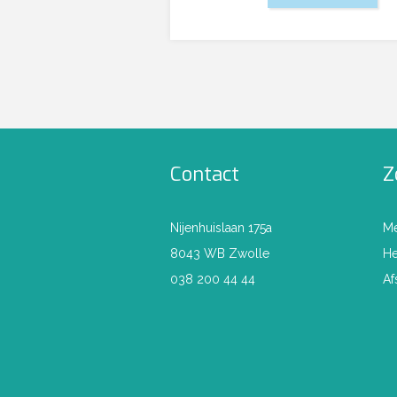
Contact
Z
Nijenhuislaan 175a
M
8043 WB Zwolle
He
038 200 44 44
Af