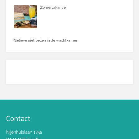
Zomervakantie
Gelieve niet bellen in de wachtkamer
Contact
Nijenhuislaan 175a