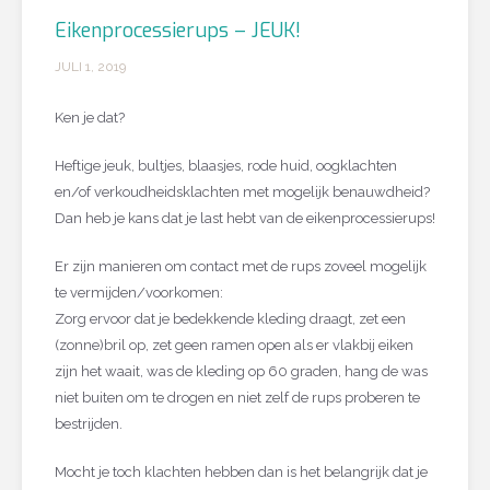
Eikenprocessierups – JEUK!
JULI 1, 2019
Ken je dat?
Heftige jeuk, bultjes, blaasjes, rode huid, oogklachten
en/of verkoudheidsklachten met mogelijk benauwdheid?
Dan heb je kans dat je last hebt van de eikenprocessierups!
Er zijn manieren om contact met de rups zoveel mogelijk
te vermijden/voorkomen:
Zorg ervoor dat je bedekkende kleding draagt, zet een
(zonne)bril op, zet geen ramen open als er vlakbij eiken
zijn het waait, was de kleding op 60 graden, hang de was
niet buiten om te drogen en niet zelf de rups proberen te
bestrijden.
Mocht je toch klachten hebben dan is het belangrijk dat je