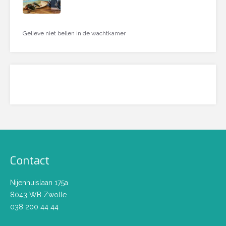
Gelieve niet bellen in de wachtkamer
Contact
Nijenhuislaan 175a
8043 WB Zwolle
038 200 44 44